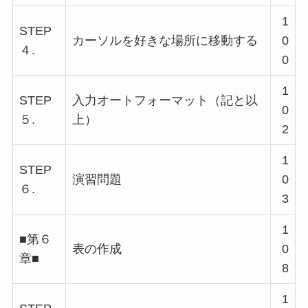
1
STEP
カーソルを好きな場所に移動する
0
４.
0
1
STEP
入力オートフォーマット（記と以
0
５.
上）
2
1
STEP
演習問題
0
６.
3
1
■第６
表の作成
0
章■
8
1