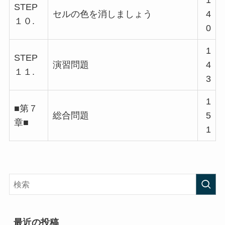
1
STEP
セルの色を消しましょう
4
１０.
0
1
STEP
演習問題
4
１１.
3
1
■第７
総合問題
5
章■
1
最近の投稿