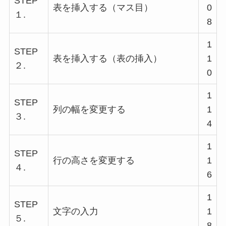
STEP
表を挿入する（マス目）
0
１.
8
1
STEP
表を挿入する（表の挿入）
1
２.
0
1
STEP
列の幅を変更する
1
３.
4
1
STEP
行の高さを変更する
1
４.
6
1
STEP
文字の入力
1
５.
8