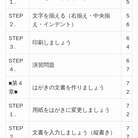
１.
5
STEP
文字を揃える（右揃え・中央揃
5
２.
え・インデント）
6
STEP
6
印刷しましょう
３.
4
STEP
6
演習問題
４.
7
■第４
7
はがきの文書を作りましょう
章■
2
STEP
7
用紙をはがきに変更しましょう
１.
2
STEP
7
文書を入力しましょう（縦書き）
２.
7