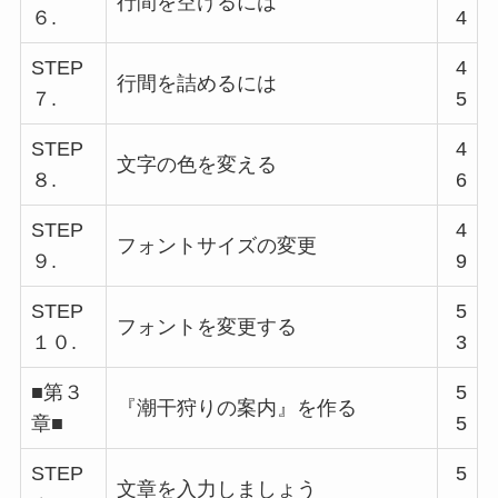
行間を空けるには
６.
4
STEP
4
行間を詰めるには
７.
5
STEP
4
文字の色を変える
８.
6
STEP
4
フォントサイズの変更
９.
9
STEP
5
フォントを変更する
１０.
3
■第３
5
『潮干狩りの案内』を作る
章■
5
STEP
5
文章を入力しましょう