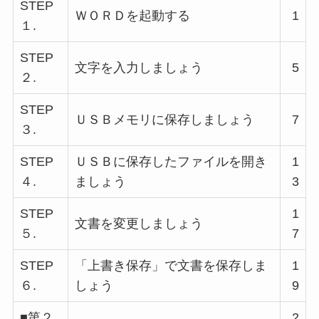
STEP
ＷＯＲＤを起動する
1
１.
STEP
文字を入力しましょう
5
２.
STEP
ＵＳＢメモリに保存しましょう
7
３.
STEP
ＵＳＢに保存したファイルを開き
1
４.
ましょう
3
STEP
1
文書を変更しましょう
５.
7
STEP
「上書き保存」で文書を保存しま
1
６.
しょう
9
■第２
2