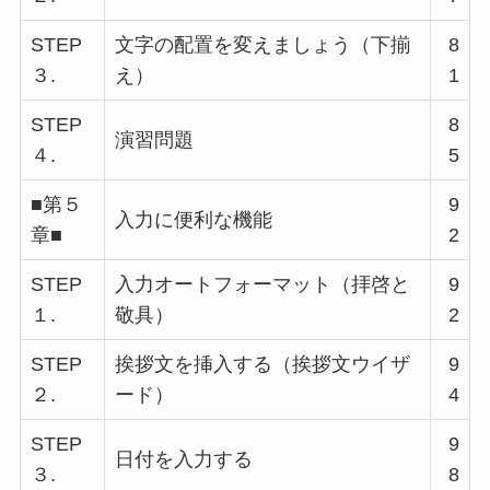
STEP
文字の配置を変えましょう（下揃
8
３.
え）
1
STEP
8
演習問題
４.
5
■第５
9
入力に便利な機能
章■
2
STEP
入力オートフォーマット（拝啓と
9
１.
敬具）
2
STEP
挨拶文を挿入する（挨拶文ウイザ
9
２.
ード）
4
STEP
9
日付を入力する
３.
8